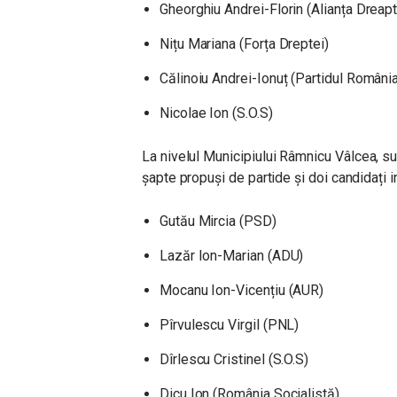
Gheorghiu Andrei-Florin (Alianța Dreapt
Nițu Mariana (Forța Dreptei)
Călinoiu Andrei-Ionuț (Partidul Români
Nicolae Ion (S.O.S)
La nivelul Municipiului Râmnicu Vâlcea, sun
șapte propuși de partide și doi candidați 
Gutău Mircia (PSD)
Lazăr Ion-Marian (ADU)
Mocanu Ion-Vicențiu (AUR)
Pîrvulescu Virgil (PNL)
Dîrlescu Cristinel (S.O.S)
Dicu Ion (România Socialistă)