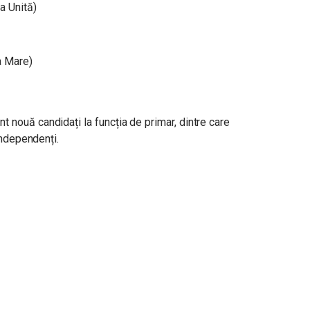
a Unită)
a Mare)
t nouă candidați la funcția de primar, dintre care
independenți.