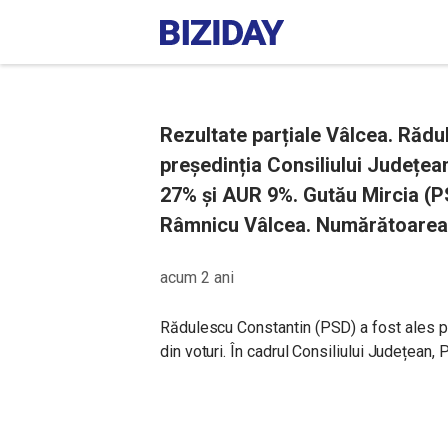
Rezultate parțiale Vâlcea. Rădu
președinția Consiliului Județea
27% și AUR 9%. Gutău Mircia (PS
Râmnicu Vâlcea. Numărătoarea î
acum 2 ani
Rădulescu Constantin (PSD) a fost ales p
din voturi. În cadrul Consiliului Județean