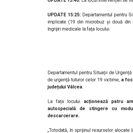
UPDATE 15:40:
La locul intervenției se 
UPDATE 15:25:
Departamentul pentru Si
implicate (19 din microbuz și două din 
îngrijiri medicale la fața locului.
Departamentul pentru Situații de Urgență
de urgență tuturor celor 19 victime,
a fos
județului Vâlcea
.
La fața locului
acționează patru a
autospecială de stingere cu modu
descarcerare.
„Totodată, în sprijinul resurselor alocate 