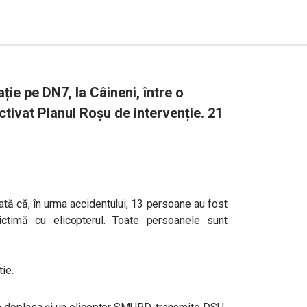
ție pe DN7, la Câineni, între o
ctivat Planul Roșu de intervenție. 21
rată că, în urma accidentului, 13 persoane au fost
victimă cu elicopterul. Toate persoanele sunt
ie.