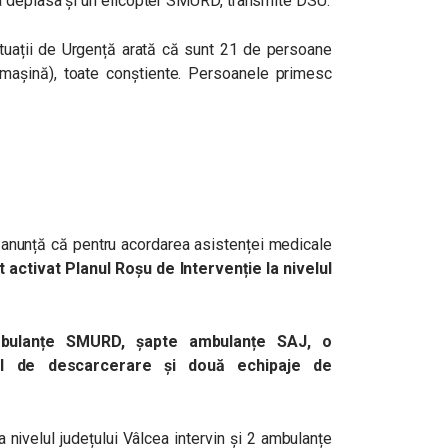
va deplasa și un elicopter SMURD, transmite DSU.
tuații de Urgență arată că sunt 21 de persoane
mașină), toate conștiente. Persoanele primesc
 anunță că pentru acordarea asistenței medicale
t activat Planul Roșu de Intervenție la nivelul
mbulanțe SMURD, șapte ambulanțe SAJ, o
l de descarcerare și două echipaje de
la nivelul județului Vâlcea intervin și 2 ambulanțe