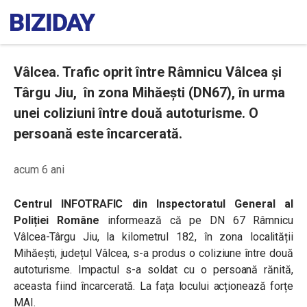
Vâlcea. Trafic oprit între Râmnicu Vâlcea și
Târgu Jiu, în zona Mihăești (DN67), în urma
unei coliziuni între două autoturisme. O
persoană este încarcerată.
acum 6 ani
Centrul INFOTRAFIC din Inspectoratul General al
Poliției Române
informează că pe DN 67 Râmnicu
Vâlcea-Târgu Jiu, la kilometrul 182, în zona localității
Mihăești, județul Vâlcea, s-a produs o coliziune între două
autoturisme. Impactul s-a soldat cu o persoană rănită,
aceasta fiind încarcerată. La fața locului acționează forțe
MAI.