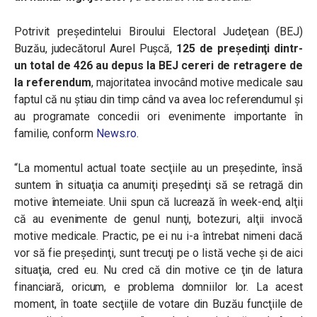
Potrivit preşedintelui Biroului Electoral Judeţean (BEJ)
Buzău, judecătorul Aurel Puşcă,
125 de preşedinţi dintr-
un total de 426 au depus la BEJ cereri de retragere de
la referendum
, majoritatea invocând motive medicale sau
faptul că nu ştiau din timp când va avea loc referendumul şi
au programate concedii ori evenimente importante în
familie, conform
News.ro
.
“La momentul actual toate secţiile au un preşedinte, însă
suntem în situaţia ca anumiţi preşedinţi să se retragă din
motive întemeiate. Unii spun că lucrează în week-end, alţii
că au evenimente de genul nunţi, botezuri, alţii invocă
motive medicale. Practic, pe ei nu i-a întrebat nimeni dacă
vor să fie preşedinţi, sunt trecuţi pe o listă veche şi de aici
situaţia, cred eu. Nu cred că din motive ce ţin de latura
financiară, oricum, e problema domniilor lor. La acest
moment, în toate secţiile de votare din Buzău funcţiile de