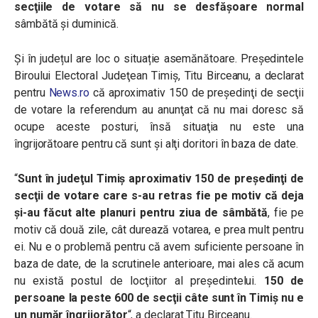
secţiile de votare să nu se desfăşoare normal
sâmbătă şi duminică.
Și în județul are loc o situație asemănătoare. Preşedintele
Biroului Electoral Judeţean Timiş, Titu Birceanu, a declarat
pentru
News.ro
că aproximativ 150 de preşedinţi de secţii
de votare la referendum au anunţat că nu mai doresc să
ocupe aceste posturi, însă situaţia nu este una
îngrijorătoare pentru că sunt şi alţi doritori în baza de date.
“
Sunt în judeţul Timiş aproximativ 150 de preşedinţi de
secţii de votare care s-au retras fie pe motiv că deja
şi-au făcut alte planuri pentru ziua de sâmbătă
, fie pe
motiv că două zile, cât durează votarea, e prea mult pentru
ei. Nu e o problemă pentru că avem suficiente persoane în
baza de date, de la scrutinele anterioare, mai ales că acum
nu există postul de locţiitor al preşedintelui.
150 de
persoane la peste 600 de secţii câte sunt în Timiş nu e
un număr îngrijorător
“, a declarat Titu Birceanu.