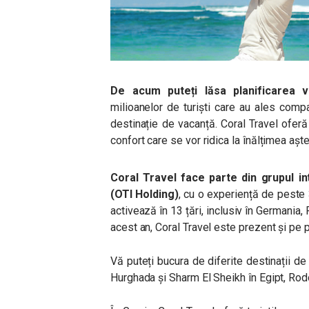
De acum puteți lăsa planificarea va
milioanelor de turiști care au ales comp
destinație de vacanță. Coral Travel oferă 
confort care se vor ridica la înălțimea aște
Coral Travel face parte din grupul i
(OTI Holding)
, cu o experiență de peste 
activează în 13 țări, inclusiv în Germania,
acest an, Coral Travel este prezent și pe 
Vă puteți bucura de diferite destinații de
Hurghada și Sharm El Sheikh în Egipt, Rodos