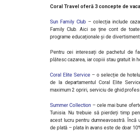
Coral Travel oferă 3 concepte de vac
Sun Family Club
– colecția include caza
Family Club. Aici se ține cont de toate
programe educaționale și de divertisment
Pentru cei interesați de pachetul de fa
plătesc cazarea, iar copiii stau gratuit în h
Coral Elite Service
– o selecție de hotelur
de la departamentul Coral Elite Service
maximum 2 opriri, serviciu de ghid profesi
Summer Collection
– cele mai bune oferte 
Tunisia. Nu trebuie să pierdeți timp pen
acest lucru pentru dumneavoastră. Încă u
de plată – plata în avans este de doar 10