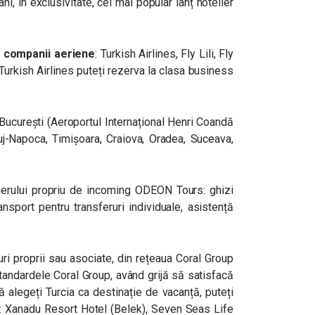
âni, în exclusivitate, cel mai popular lanț hotelier
4 companii aeriene
: Turkish Airlines, Fly Lili, Fly
Turkish Airlines puteți rezerva la clasa business
 București (Aeroportul Internațional Henri Coandă
uj-Napoca, Timișoara, Craiova, Oradea, Suceava,
enerului propriu de incoming ODEON Tours: ghizi
ansport pentru transferuri individuale, asistență
uri proprii sau asociate, din rețeaua Coral Group
standardele Coral Group, având grijă să satisfacă
ă alegeți Turcia ca destinație de vacanță, puteți
te: Xanadu Resort Hotel (Belek), Seven Seas Life