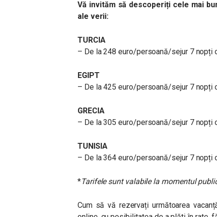
Vă invităm să descoperiți cele mai bun
ale verii:
TURCIA
– De la 248 euro/persoană/sejur 7 nopți cu
EGIPT
– De la 425 euro/persoană/sejur 7 nopți cu 
GRECIA
– De la 305 euro/persoană/sejur 7 nopți cu
TUNISIA
– De la 364 euro/persoană/sejur 7 nopți cu
*
Tarifele sunt valabile la momentul public
Cum să vă rezervați următoarea vacanță
online, cu posibilitatea de a plăti în rate,