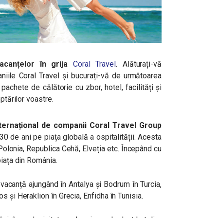
canțelor în grija
Coral Travel
. Alăturați-vă
aniile Coral Travel și bucurați-vă de următoarea
pachete de călătorie cu zbor, hotel, facilități și
ptărilor voastre.
nternațional de companii Coral Travel Group
30 de ani pe piața globală a ospitalității. Acesta
 Polonia, Republica Cehă, Elveția etc. Începând cu
piața din România.
 vacanță ajungând în Antalya și Bodrum în Turcia,
 și Heraklion în Grecia, Enfidha în Tunisia.