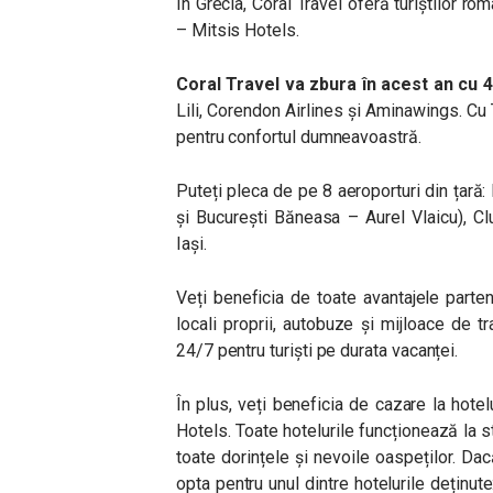
În Grecia, Coral Travel oferă turiștilor rom
– Mitsis Hotels.
Coral Travel va zbura în acest an cu 
Lili, Corendon Airlines și Aminawings. Cu 
pentru confortul dumneavoastră.
Puteți pleca de pe 8 aeroporturi din țară:
și București Băneasa – Aurel Vlaicu), Cl
Iași.
Veți beneficia de toate avantajele part
locali proprii, autobuze și mijloace de tr
24/7 pentru turiști pe durata vacanței.
În plus, veți beneficia de cazare la hotel
Hotels. Toate hotelurile funcționează la 
toate dorințele și nevoile oaspeților. Dac
opta pentru unul dintre hotelurile deținu