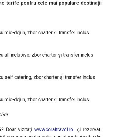
e tarife pentru cele mai populare destinații
 mic-dejun, zbor charter și transfer inclus
all inclusive, zbor charter și transfer inclus
 self catering, zbor charter și transfer inclus
 mic-dejun, zbor charter și transfer inclus
ării
? Doar vizitați
www.coraltravel.ro
și rezervați
 fără comision suplimentar, sau alegeți agenția din