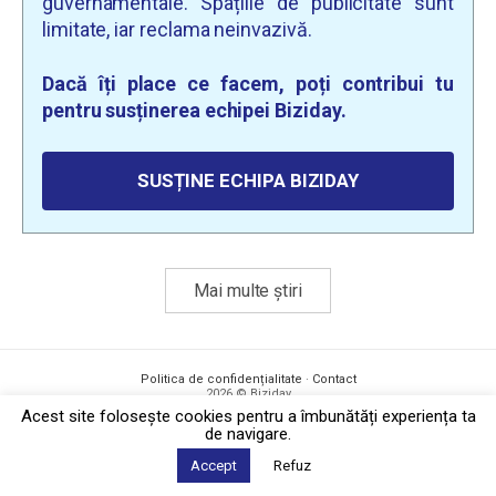
guvernamentale. Spațiile de publicitate sunt
limitate, iar reclama neinvazivă.
Dacă îți place ce facem, poți contribui tu
pentru susținerea echipei Biziday.
SUSȚINE ECHIPA BIZIDAY
Mai multe știri
Politica de confidențialitate
·
Contact
2026 © Biziday
Acest site foloseşte cookies pentru a îmbunătăți experiența ta
de navigare.
Accept
Refuz