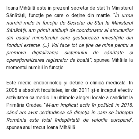
Ioana Mihăilă este în prezent secretar de stat în Ministerul
Sănătății, funcție pe care o deține din martie. “
În urma
numirii mele în funcţia de Secretar de Stat la Ministerul
Sănătăţii, am primit atribuţii de coordonator al structurilor
din cadrul ministerului care gestionează investiţiile din
fonduri externe. (…) Voi face tot ce ține de mine pentru a
promova digitalizarea sistemului de sănătate și
operaţionalizarea registrelor de boală”
, spunea Mihăila la
momentul numirii în funcție.
Este medic endocrinolog și deține o clinică medicală. În
2005 a absolvit facultatea, iar din 2011 și-a început efectiv
activitatea ca medic. La ultimele alegeri locale a candidat la
Primăria Oradea. “
M-am implicat activ în politică în 2018,
când am avut certitudinea că direcţia în care se îndrepta
România este total îndepărtată de valorile europene
“,
spunea anul trecut Ioana Mihăilă.