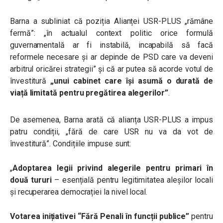
Barna a subliniat că poziția Alianței USR-PLUS „rămâne
fermă”: „în actualul context politic orice formulă
guvernamentală ar fi instabilă, incapabilă să facă
reformele
necesare și ar depinde de PSD care va deveni
arbitrul oricărei strategii” și că ar putea să acorde
votul de
învestitură
„unui cabinet care își asumă o durată de
viață limitată pentru pregătirea alegerilor”
.
De asemenea, Barna arată că alianța USR-PLUS a impus
patru condiții, „fără de care USR nu va da vot de
învestitură”. Condițiile impuse sunt:
„
Adoptarea legii privind alegerile pentru primari în
două tururi
– esențială pentru legitimitatea aleșilor locali
și recuperarea democrației la nivel local.
Votarea inițiativei “Fără Penali în funcții publice”
pentru