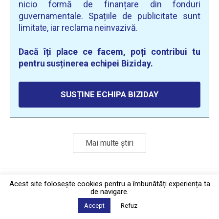
nicio formă de finanțare din fonduri
guvernamentale. Spațiile de publicitate sunt
limitate, iar reclama neinvazivă.
Dacă îți place ce facem, poți contribui tu
pentru susținerea echipei Biziday.
SUSȚINE ECHIPA BIZIDAY
Mai multe știri
Politica de confidențialitate
·
Contact
Acest site foloseşte cookies pentru a îmbunătăți experiența ta
2026 © Biziday
de navigare.
Accept
Refuz