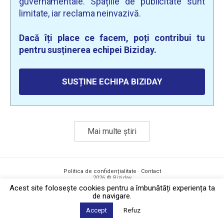
guvernamentale. Spațiile de publicitate sunt
limitate, iar reclama neinvazivă.
Dacă îți place ce facem, poți contribui tu
pentru susținerea echipei Biziday.
SUSȚINE ECHIPA BIZIDAY
Mai multe știri
Politica de confidențialitate
·
Contact
2026 © Biziday
Acest site foloseşte cookies pentru a îmbunătăți experiența ta
de navigare.
Accept
Refuz