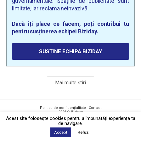
guvernamentale. Spațiile de publicitate sunt
limitate, iar reclama neinvazivă.
Dacă îți place ce facem, poți contribui tu
pentru susținerea echipei Biziday.
SUSȚINE ECHIPA BIZIDAY
Mai multe știri
Politica de confidențialitate
·
Contact
2026 © Biziday
Acest site foloseşte cookies pentru a îmbunătăți experiența ta
de navigare.
Accept
Refuz