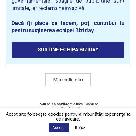
guvernamentale. Spațiile de publicitate sunt
limitate, iar reclama neinvazivă.
Dacă îți place ce facem, poți contribui tu
pentru susținerea echipei Biziday.
SUSȚINE ECHIPA BIZIDAY
Mai multe știri
Politica de confidențialitate
·
Contact
2026 © Biziday
Acest site foloseşte cookies pentru a îmbunătăți experiența ta
de navigare.
Accept
Refuz