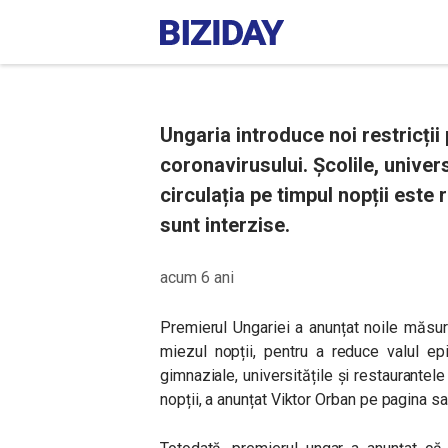
Ungaria introduce noi restricți
coronavirusului. Școlile, univers
circulația pe timpul nopții este 
sunt interzise.
acum 6 ani
Premierul Ungariei a anunțat noile măsuri
miezul nopții, pentru a reduce valul ep
gimnaziale, universitățile și restaurantele 
nopții, a anunțat Viktor Orban pe pagina 