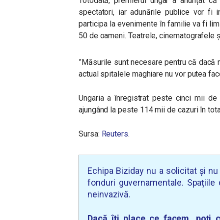
Totodată, premierul ungar a anunțat că
spectatori, iar adunările publice vor f
participa la evenimente în familie va fi lim
50 de oameni. Teatrele, cinematografele ș
”Măsurile sunt necesare pentru că dacă nu
actual spitalele maghiare nu vor putea face
Ungaria a înregistrat peste cinci mii d
ajungând la peste 114 mii de cazuri în to
Sursa:
Reuters
.
Echipa Biziday nu a solicitat și n
fonduri guvernamentale. Spațiile d
neinvazivă.
Dacă îți place ce facem, poți c