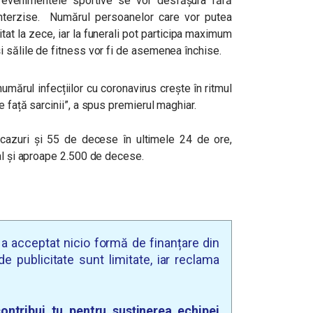
 evenimentele sportive se vor desfășura fără
i interzise. Numărul persoanelor care vor putea
itat la zece, iar la funerali pot participa maximum
i sălile de fitness vor fi de asemenea închise.
mărul infecțiilor cu coronavirus crește în ritmul
 față sarcinii”, a spus premierul maghiar.
e cazuri și 55 de decese în ultimele 24 de ore,
tal și aproape 2.500 de decese.
u a acceptat nicio formă de finanțare din
e publicitate sunt limitate, iar reclama
ontribui tu pentru susținerea echipei