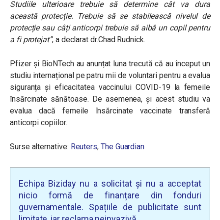
Studiile ulterioare trebuie să determine cât va dura
această protecție. Trebuie să se stabilească nivelul de
protecție sau câți anticorpi trebuie să aibă un copil pentru
a fi protejat”
, a declarat dr.Chad Rudnick.
Pfizer și BioNTech au anunțat luna trecută că au început un
studiu internațional pe patru mii de voluntari pentru a evalua
siguranța și eficacitatea vaccinului COVID-19 la femeile
însărcinate sănătoase. De asemenea, și acest studiu va
evalua dacă femeile însărcinate vaccinate transferă
anticorpi copiilor.
Surse alternative:
Reuters
,
The Guardian
Echipa Biziday nu a solicitat și nu a acceptat
nicio formă de finanțare din fonduri
guvernamentale. Spațiile de publicitate sunt
limitate, iar reclama neinvazivă.