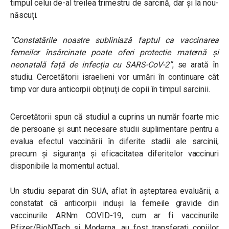
timpul celui de-al treilea trimestru de sarcină, dar și la nou-
născuți.
”Constatările noastre subliniază faptul ca vaccinarea
femeilor însărcinate poate oferi protectie maternă și
neonatală față de infecția cu SARS-CoV-2”
, se arată în
studiu. Cercetătorii israelieni vor urmări în continuare cât
timp vor dura anticorpii obținuți de copii în timpul sarcinii.
Cercetătorii spun că studiul a cuprins un număr foarte mic
de persoane și sunt necesare studii suplimentare pentru a
evalua efectul vaccinării în diferite stadii ale sarcinii,
precum și siguranța și eficacitatea diferitelor vaccinuri
disponibile la momentul actual.
Un studiu separat din SUA, aflat în așteptarea evaluării, a
constatat că anticorpii induși la femeile gravide din
vaccinurile ARNm COVID-19, cum ar fi vaccinurile
Pfizer/BioNTech și Moderna, au fost transferați copiilor