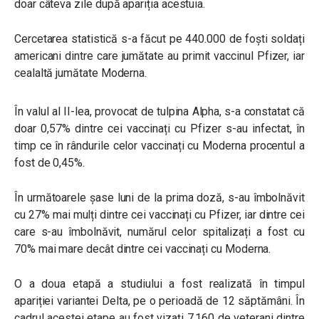
doar câteva zile după apariția acestuia.
Cercetarea statistică s-a făcut pe 440.000 de foști soldați
americani dintre care jumătate au primit vaccinul Pfizer, iar
cealaltă jumătate Moderna.
În valul al II-lea, provocat de tulpina Alpha, s-a constatat că
doar 0,57% dintre cei vaccinați cu Pfizer s-au infectat, în
timp ce în rândurile celor vaccinați cu Moderna procentul a
fost de 0,45%.
În următoarele șase luni de la prima doză, s-au îmbolnăvit
cu 27% mai mulți dintre cei vaccinați cu Pfizer, iar dintre cei
care s-au îmbolnăvit, numărul celor spitalizați a fost cu
70% mai mare decât dintre cei vaccinați cu Moderna.
O a doua etapă a studiului a fost realizată în timpul
apariției variantei Delta, pe o perioadă de 12 săptămâni. În
cadrul acestei etape au fost vizați 7.160 de veterani dintre