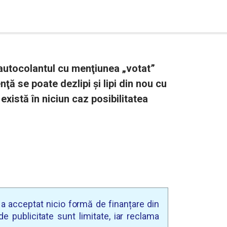
utocolantul cu menţiunea „votat”
nţă se poate dezlipi şi lipi din nou cu
există în niciun caz posibilitatea
u a acceptat nicio formă de finanțare din
e publicitate sunt limitate, iar reclama