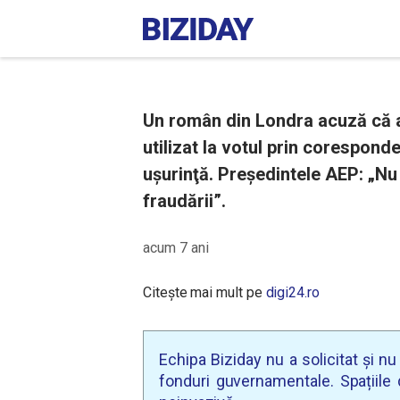
Un român din Londra acuză că a
utilizat la votul prin coresponde
uşurinţă. Preşedintele AEP: „Nu 
fraudării”.
acum 7 ani
Citește mai mult pe
digi24.ro
Echipa Biziday nu a solicitat și n
fonduri guvernamentale. Spațiile d