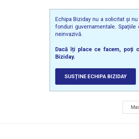
Echipa Biziday nu a solicitat și n
fonduri guvernamentale. Spațiile d
neinvazivă.
Dacă îți place ce facem, poți c
Biziday.
SUSȚINE ECHIPA BIZIDAY
Mai 