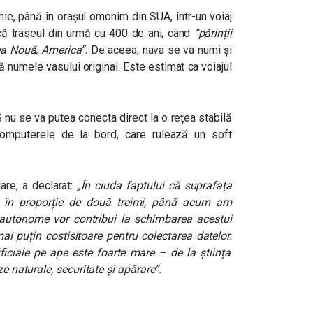
ie, până în orașul omonim din SUA, într-un voiaj
acă traseul din urmă cu 400 de ani, când
”părinții
ea Nouă, America”
.
De aceea, nava se va numi și
ă numele vasului original.
Este estimat ca voiajul
 nu se va putea conecta direct la o rețea stabilă
omputerele de la bord, care rulează un soft
are, a declarat:
„În ciuda faptului că suprafața
ă în proporție de două treimi, până acum am
 autonome vor contribui la schimbarea acestui
ai puțin costisitoare pentru colectarea datelor.
tificiale pe ape este foarte mare – de la știința
ze naturale, securitate și apărare”
.