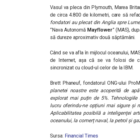
Vasul va pleca din
Plymouth, Marea Britan
de circa 4.800 de kilometri, care să ref
fondatori au plecat din Anglia spre Lum
”Nava Autonomă
Mayflower
” (MAS), dup
să dureze aproximativ două săptămâni.
Când se va afla în mijlocul oceanului, MAS
de Internet, așa că se va folosi de c
sincronizat cu cloud-ul celor de la IBM.
Brett Phaneuf, fondatorul ONG-ului ProM
planetei noastre este acoperită de ap
explorat mai puțin de 5%. Tehnologiile
lucru oferindu-ne opțiuni mai sigure și m
Aplicabilitatea posibilă a inteligenței ar
oceanului, la comerț naval, la petrol și ga
Sursa:
Financial Times