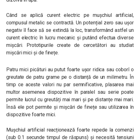
Când se aplică curent electric pe mușchiul artificial,
compusul metalic se contractă. Un potențial zero sau ușor
negativ îl face să se extindă la loc, transformând astfel un
curent electric în lucru mecanic și putând efectua diverse
mișcări. Prototipurile create de cercetători au studiat
mișcări mici și de finețe.
Patru mici picături au putut foarte ușor ridica sau coborî o
greutate de patru grame pe o distanță de un milimetru. În
timp ce aceste valori nu par semnificative, plasarea mai
multor asemenea dispozitive în paralel sau serie poate
permite lucrul cu greutăți mai mari și pe distanțe mai mari.
Însă ele pot permite și mișcări de finețe sau utilizarea în
dispozitive foarte mici.
Mușchiul artificial reacționează foarte repede la comenzi
(sub 0.1 secunde timpul de răspuns) și necesită tensiuni