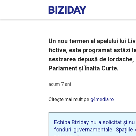
Un nou termen al apelului lui Li
fictive, este programat astăzi l
sesizarea depusă de Iordache, pr
Parlament şi Înalta Curte.
acum 7 ani
Citește mai mult pe
g4media.ro
Echipa Biziday nu a solicitat și n
fonduri guvernamentale. Spațiile d