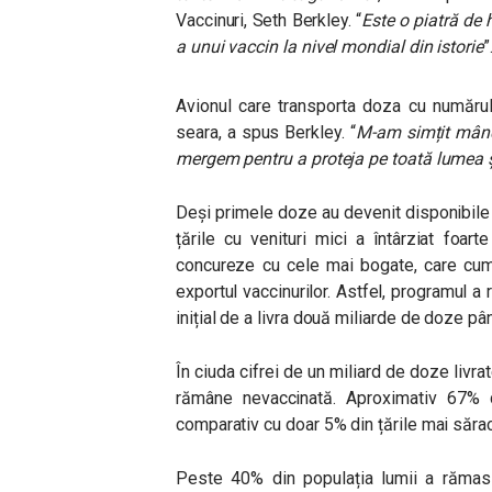
Vaccinuri, Seth Berkley. “
Este o piatră de
a unui vaccin la nivel mondial din istorie
”
Avionul care transporta doza cu numărul
seara, a spus Berkley. “
M-am simțit mândr
mergem pentru a proteja pe toată lumea și
Deși primele doze au devenit disponibile 
țările cu venituri mici a întârziat foa
concureze cu cele mai bogate, care cump
exportul vaccinurilor. Astfel, programul a
inițial de a livra două miliarde de doze pân
În ciuda cifrei de un miliard de doze livra
rămâne nevaccinată. Aproximativ 67% di
comparativ cu doar 5% din țările mai săra
Peste 40% din populația lumii a rămas