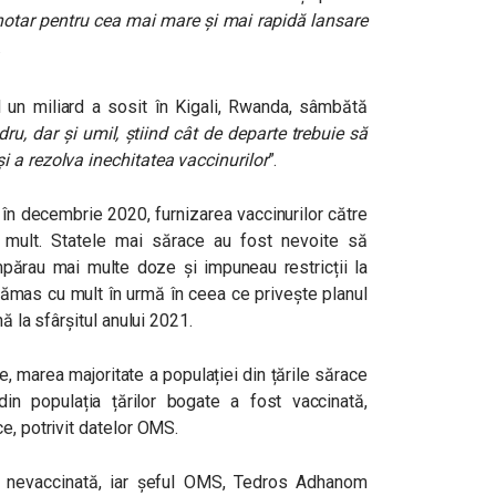
 hotar pentru cea mai mare și mai rapidă lansare
.
 un miliard a sosit în Kigali, Rwanda, sâmbătă
u, dar și umil, știind cât de departe trebuie să
 a rezolva inechitatea vaccinurilor
”.
în decembrie 2020, furnizarea vaccinurilor către
rte mult. Statele mai sărace au fost nevoite să
ărau mai multe doze și impuneau restricții la
 rămas cu mult în urmă în ceea ce privește planul
ă la sfârșitul anului 2021.
te, marea majoritate a populației din țările sărace
n populația țărilor bogate a fost vaccinată,
ce, potrivit datelor OMS.
 nevaccinată, iar șeful OMS, Tedros Adhanom