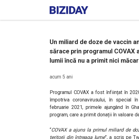
Un miliard de doze de vaccin ant
sărace prin programul COVAX al
lumii încă nu a primit nici măca
acum 5 ani
Programul COVAX a fost înființat în 2020
împotriva coronavirusului, în special î
februarie 2021, primele ajungând în Gha
program, care a primit donații în valoare d
“
COVAX a ajuns la primul miliard de doze
teritorii din întreaga lume
”, a scris pe Tw