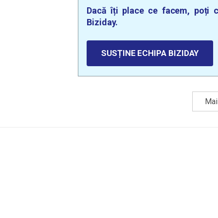
Dacă îți place ce facem, poți c
Biziday.
SUSȚINE ECHIPA BIZIDAY
Mai 