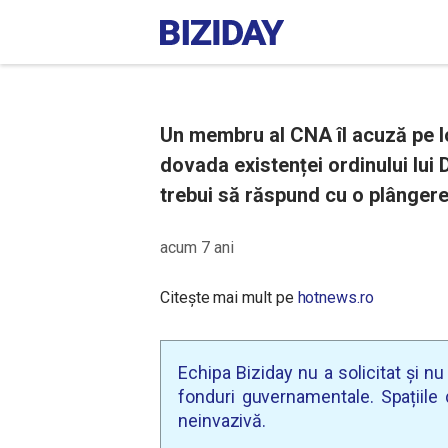
Un membru al CNA îl acuză pe I
dovada existenței ordinului lu
trebui să răspund cu o plângere
acum 7 ani
Citește mai mult pe
hotnews.ro
Echipa Biziday nu a solicitat și n
fonduri guvernamentale. Spațiile d
neinvazivă.