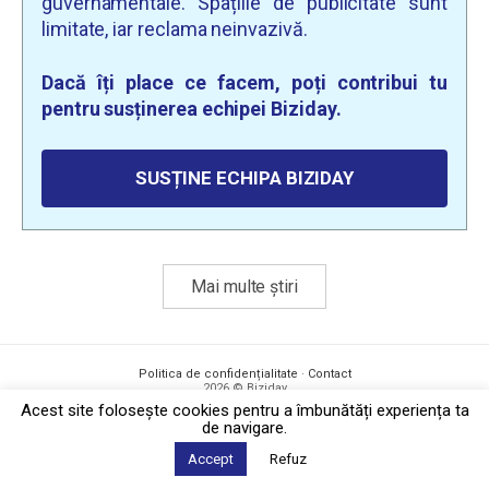
guvernamentale. Spațiile de publicitate sunt
limitate, iar reclama neinvazivă.
Dacă îți place ce facem, poți contribui tu
pentru susținerea echipei Biziday.
SUSȚINE ECHIPA BIZIDAY
Mai multe știri
Politica de confidențialitate
·
Contact
2026 © Biziday
Acest site foloseşte cookies pentru a îmbunătăți experiența ta
de navigare.
Accept
Refuz