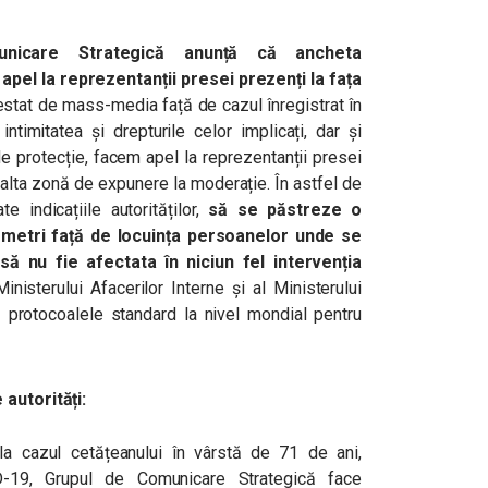
nicare Strategică anunță că ancheta
apel la reprezentanții presei prezenți la fața
stat de mass-media față de cazul înregistrat în
ntimitatea și drepturile celor implicați, dar și
de protecție, facem apel la reprezentanții presei
re alta zonă de expunere la moderație. În astfel de
e indicațiile autorităților,
să se păstreze o
 metri față de locuința persoanelor unde se
ă nu fie afectata în niciun fel intervenția
inisterului Afacerilor Interne și al Ministerului
ă protocoalele standard la nivel mondial pentru
 autorități:
e la cazul cetățeanului în vârstă de 71 de ani,
D-19, Grupul de Comunicare Strategică face