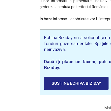
uunor informații suplimentare, inclusiv 
ședere a acestuia pe teritoriul României.
În baza informațiilor obținute vor fi între
Echipa Biziday nu a solicitat și n
fonduri guvernamentale. Spațiile d
neinvazivă.
Dacă îți place ce facem, poți c
Biziday.
SUSȚINE ECHIPA BIZIDAY
Mai 