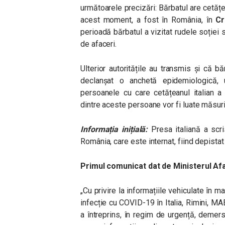
următoarele precizări: Bărbatul are cetățeni
acest moment, a fost în România, în
Cr
perioadă bărbatul a vizitat rudele soției s
de afaceri.
Ulterior autoritățile au transmis și că bă
declanșat o anchetă epidemiologică, u
persoanele cu care cetățeanul italian a
dintre aceste persoane vor fi luate măsuri
Informația inițială:
Presa italiană a scr
România, care este internat, fiind depistat
Primul comunicat dat de Ministerul Afa
„Cu privire la informațiile vehiculate în 
infecție cu COVID-19 în Italia, Rimini, 
a întreprins, în regim de urgență, demers