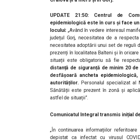
UPDATE 21:50: Centrul de Comu
epidemiologică este în curs și face un 
locului:
„Având în vedere interesul manife
județul Gorj, necesitatea de a respecta i
necesitatea adoptării unui set de reguli 
prezenți în localitatea Balteni și în orica
situații este obligatoriu să fie respectat
distanță de siguranță de minim 20 de
desfășoară ancheta epidemiologică, s
autorităților.
Personalul specializat al M
Sănătății este prezent în zonă și aplic
astfel de situații”.
Comunicatul Integral transmis inițial de
„În continuarea informațiilor referitoar
depistat ca infectat cu virusul COVI