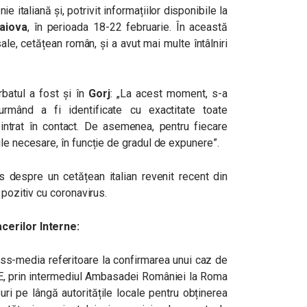
e italiană și, potrivit informațiilor disponibile la
aiova
, în perioada 18-22 februarie. În această
ale, cetățean român, și a avut mai multe întâlniri
rbatul a fost și în
Gorj
: „La acest moment, s-a
rmând a fi identificate cu exactitate toate
 intrat în contact. De asemenea, pentru fiecare
le necesare, în funcție de gradul de expunere”.
is despre un cetățean italian revenit recent din
 pozitiv cu coronavirus.
cerilor Interne:
mass-media referitoare la confirmarea unui caz de
MAE, prin intermediul Ambasadei României la Roma
uri pe lângă autoritățile locale pentru obținerea