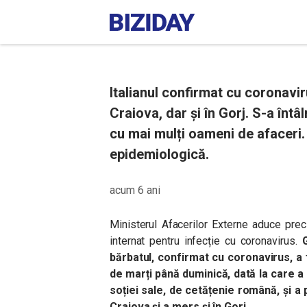
Italianul confirmat cu coronavi
Craiova, dar și în Gorj. S-a întâl
cu mai mulți oameni de afaceri.
epidemiologică.
acum 6 ani
Ministerul Afacerilor Externe aduce preciz
internat pentru infecție cu coronavirus.
bărbatul, confirmat cu coronavirus, a 
de marți până duminică, dată la care a p
soției sale, de cetățenie română, și a 
Craiova și a mers și în Gorj.