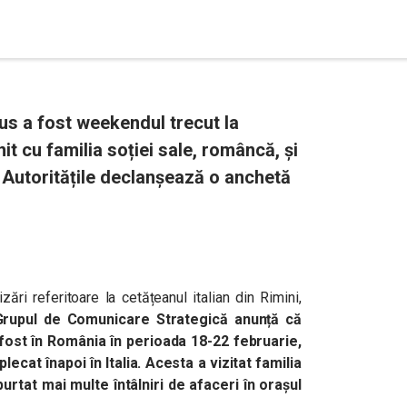
rus a fost weekendul trecut la
nit cu familia soției sale, româncă, și
 Autoritățile declanșează o anchetă
ări referitoare la cetățeanul italian din Rimini,
Grupul de Comunicare Strategică anunță că
fost în România în perioada 18-22 februarie,
lecat înapoi în Italia. Acesta a vizitat familia
purtat mai multe întâlniri de afaceri în orașul