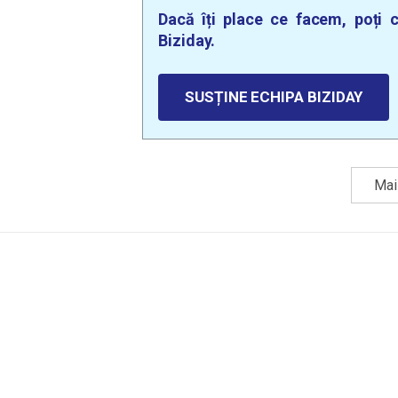
Dacă îți place ce facem, poți c
Biziday.
SUSȚINE ECHIPA BIZIDAY
Mai 