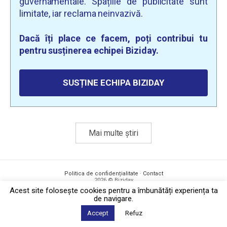
guvernamentale. Spațiile de publicitate sunt
limitate, iar reclama neinvazivă.
Dacă îți place ce facem, poți contribui tu
pentru susținerea echipei Biziday.
SUSȚINE ECHIPA BIZIDAY
Mai multe știri
Politica de confidențialitate
·
Contact
2026 © Biziday
Acest site foloseşte cookies pentru a îmbunătăți experiența ta
de navigare.
Accept
Refuz