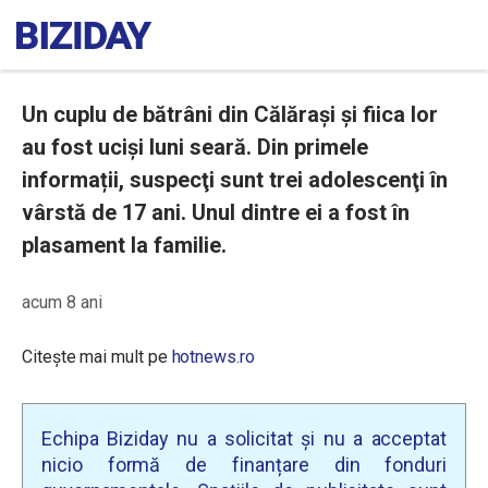
Un cuplu de bătrâni din Călărași și fiica lor
au fost uciși luni seară. Din primele
informații, suspecţi sunt trei adolescenţi în
vârstă de 17 ani. Unul dintre ei a fost în
plasament la familie.
acum 8 ani
Citește mai mult pe
hotnews.ro
Echipa Biziday nu a solicitat și nu a acceptat
nicio formă de finanțare din fonduri