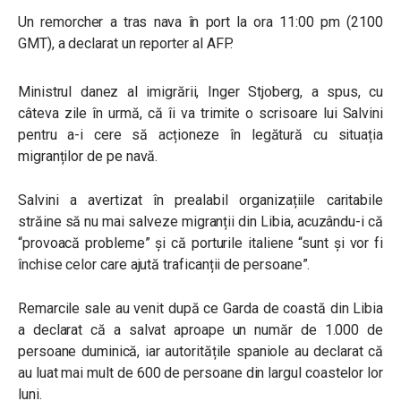
Un remorcher a tras nava în port la ora 11:00 pm (2100
GMT), a declarat un reporter al AFP.
Ministrul danez al imigrării, Inger Stjoberg, a spus, cu
câteva zile în urmă, că îi va trimite o scrisoare lui Salvini
pentru a-i cere să acționeze în legătură cu situația
migranților de pe navă.
Salvini a avertizat în prealabil organizațiile caritabile
străine să nu mai salveze migranții din Libia, acuzându-i că
“provoacă probleme” și că porturile italiene “sunt și vor fi
închise celor care ajută traficanții de persoane”.
Remarcile sale au venit după ce Garda de coastă din Libia
a declarat că a salvat aproape un număr de 1.000 de
persoane duminică, iar autoritățile spaniole au declarat că
au luat mai mult de 600 de persoane din largul coastelor lor
luni.