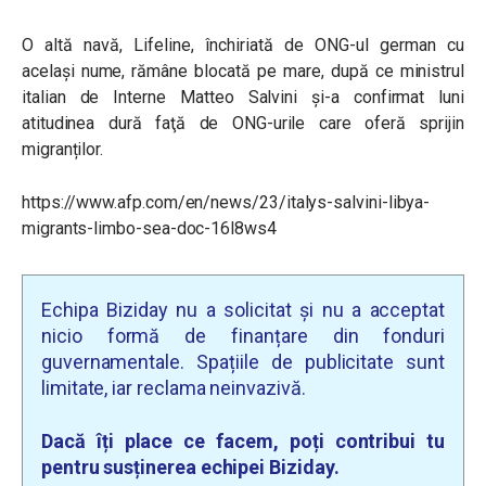
O altă navă, Lifeline, închiriată de ONG-ul german cu
acelaşi nume, rămâne blocată pe mare, după ce ministrul
italian de Interne Matteo Salvini şi-a confirmat luni
atitudinea dură faţă de ONG-urile care oferă sprijin
migranților.
https://www.afp.com/en/news/23/italys-salvini-libya-
migrants-limbo-sea-doc-16l8ws4
Echipa Biziday nu a solicitat și nu a acceptat
nicio formă de finanțare din fonduri
guvernamentale. Spațiile de publicitate sunt
limitate, iar reclama neinvazivă.
Dacă îți place ce facem, poți contribui tu
pentru susținerea echipei Biziday.