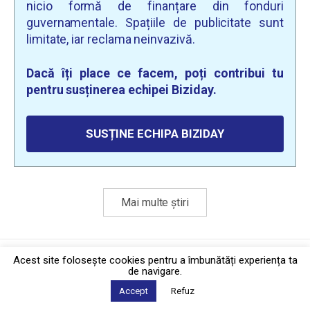
nicio formă de finanțare din fonduri
guvernamentale. Spațiile de publicitate sunt
limitate, iar reclama neinvazivă.
Dacă îți place ce facem, poți contribui tu
pentru susținerea echipei Biziday.
SUSȚINE ECHIPA BIZIDAY
Mai multe știri
Politica de confidențialitate
·
Contact
Acest site foloseşte cookies pentru a îmbunătăți experiența ta
2026 © Biziday
de navigare.
Accept
Refuz