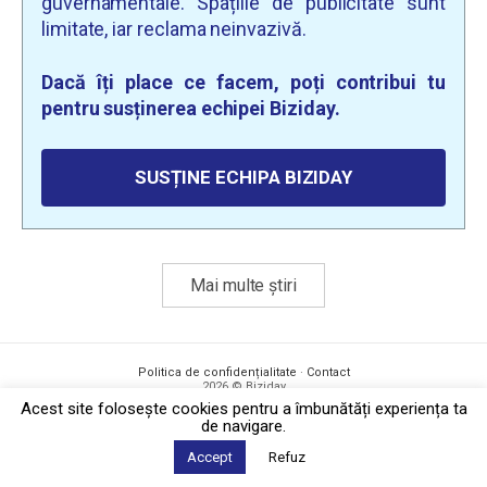
guvernamentale. Spațiile de publicitate sunt
limitate, iar reclama neinvazivă.
Dacă îți place ce facem, poți contribui tu
pentru susținerea echipei Biziday.
SUSȚINE ECHIPA BIZIDAY
Mai multe știri
Politica de confidențialitate
·
Contact
2026 © Biziday
Acest site foloseşte cookies pentru a îmbunătăți experiența ta
de navigare.
Accept
Refuz