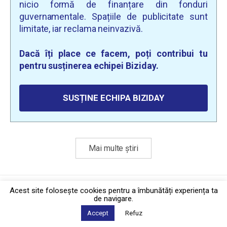
nicio formă de finanțare din fonduri
guvernamentale. Spațiile de publicitate sunt
limitate, iar reclama neinvazivă.
Dacă îți place ce facem, poți contribui tu
pentru susținerea echipei Biziday.
SUSȚINE ECHIPA BIZIDAY
Mai multe știri
Politica de confidențialitate
·
Contact
Acest site foloseşte cookies pentru a îmbunătăți experiența ta
2026 © Biziday
de navigare.
Accept
Refuz