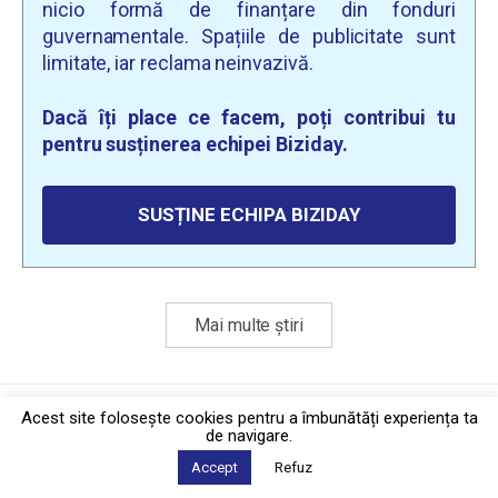
nicio formă de finanțare din fonduri
guvernamentale. Spațiile de publicitate sunt
limitate, iar reclama neinvazivă.
Dacă îți place ce facem, poți contribui tu
pentru susținerea echipei Biziday.
SUSȚINE ECHIPA BIZIDAY
Mai multe știri
Politica de confidențialitate
·
Contact
Acest site foloseşte cookies pentru a îmbunătăți experiența ta
2026 © Biziday
de navigare.
Accept
Refuz