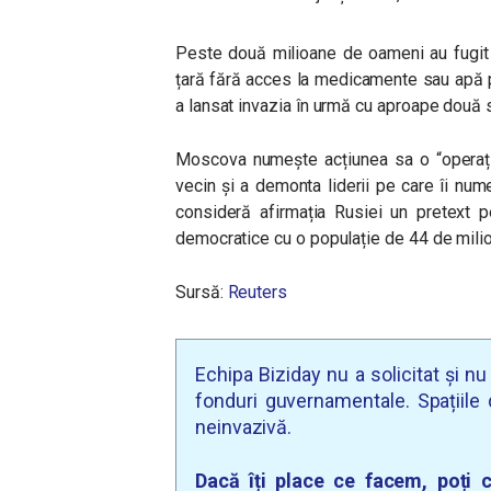
Peste două milioane de oameni au fugit d
țară fără acces la medicamente sau apă p
a lansat invazia în urmă cu aproape două s
Moscova numește acțiunea sa o “operațiu
vecin și a demonta liderii pe care îi numeș
consideră afirmația Rusiei un pretext p
democratice cu o populație de 44 de mili
Sursă:
Reuters
Echipa Biziday nu a solicitat și n
fonduri guvernamentale. Spațiile d
neinvazivă.
Dacă îți place ce facem, poți c