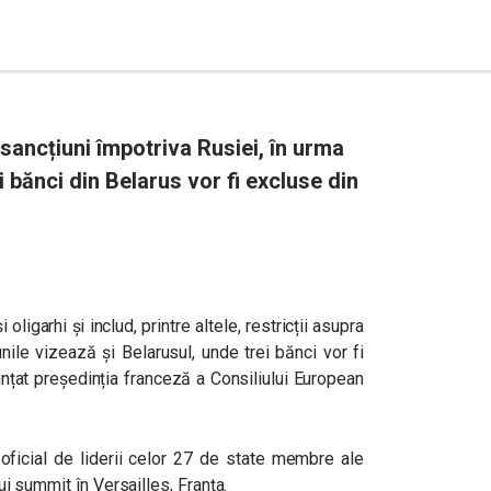
ancțiuni împotriva Rusiei, în urma
i bănci din Belarus vor fi excluse din
i oligarhi și includ, printre altele, restricții asupra
ile vizează și Belarusul, unde trei bănci vor fi
nțat președinția franceză a Consiliului European
 oficial de liderii celor 27 de state membre ale
nui summit în Versailles, Franța.