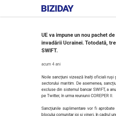
UE va impune un nou pachet de s
invadării Ucrainei. Totodată, tre
SWIFT.
acum 4 ani
Noile sancțiuni vizează înalți oficiali ruși ș
sectorului maritim. De asemenea, sancțiun
excluse din sistemul bancar SWIFT, a anu
pe Twitter, în urma reuniunii COREPER II.
Sancțiunile suplimentare vor fi aprobate
blocului comunitar joi și vineri, în cadrul u