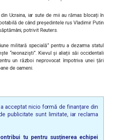
in Ucraina, iar sute de mii au rămas blocați în
otabilă de când președintele rus Vladimir Putin
ăptămâni, potrivit Reuters.
ne militară specială” pentru a dezarma statul
te “neonaziști”. Kievul și aliații săi occidentali
entru un război neprovocat împotriva unei țări
oane de oameni.
u a acceptat nicio formă de finanțare din
e publicitate sunt limitate, iar reclama
ontribui tu pentru susținerea echipei