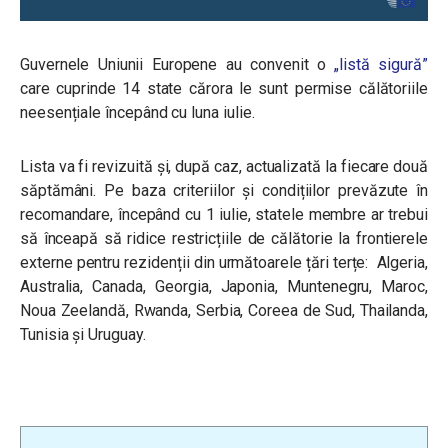
Guvernele Uniunii Europene au convenit o
„listă sigură”
care cuprinde 14 state cărora le sunt permise călătoriile
neesențiale începând cu luna iulie.
Lista va fi revizuită și, după caz, actualizată la fiecare două
săptămâni. Pe baza criteriilor și condițiilor prevăzute în
recomandare, începând cu 1 iulie, statele membre ar trebui
să înceapă să ridice restricțiile de călătorie la frontierele
externe pentru rezidenții din următoarele țări terțe: Algeria,
Australia, Canada, Georgia, Japonia, Muntenegru, Maroc,
Noua Zeelandă, Rwanda, Serbia, Coreea de Sud, Thailanda,
Tunisia și Uruguay.