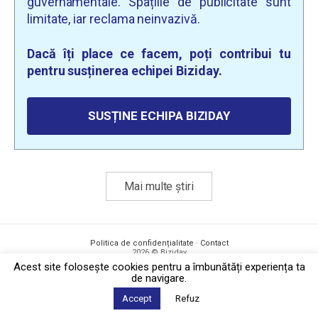
guvernamentale. Spațiile de publicitate sunt
limitate, iar reclama neinvazivă.
Dacă îți place ce facem, poți contribui tu
pentru susținerea echipei Biziday.
SUSȚINE ECHIPA BIZIDAY
Mai multe știri
Politica de confidențialitate
·
Contact
2026 © Biziday
Acest site foloseşte cookies pentru a îmbunătăți experiența ta
de navigare.
Accept
Refuz