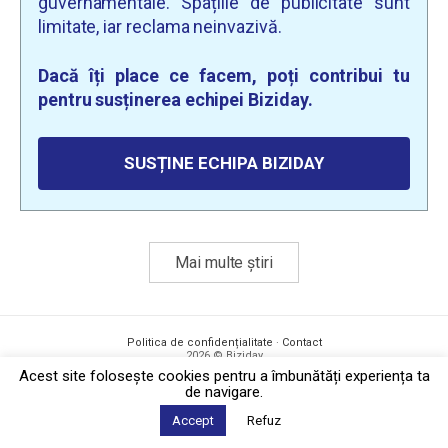
guvernamentale. Spațiile de publicitate sunt
limitate, iar reclama neinvazivă.
Dacă îți place ce facem, poți contribui tu
pentru susținerea echipei Biziday.
SUSȚINE ECHIPA BIZIDAY
Mai multe știri
Politica de confidențialitate
·
Contact
2026 © Biziday
Acest site foloseşte cookies pentru a îmbunătăți experiența ta
de navigare.
Accept
Refuz