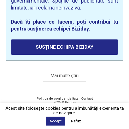
guvernamentale. Spațiile de publicitate sunt
limitate, iar reclama neinvazivă.
Dacă îți place ce facem, poți contribui tu
pentru susținerea echipei Biziday.
SUSȚINE ECHIPA BIZIDAY
Mai multe știri
Politica de confidențialitate
·
Contact
2026 © Biziday
Acest site foloseşte cookies pentru a îmbunătăți experiența ta
de navigare.
Accept
Refuz