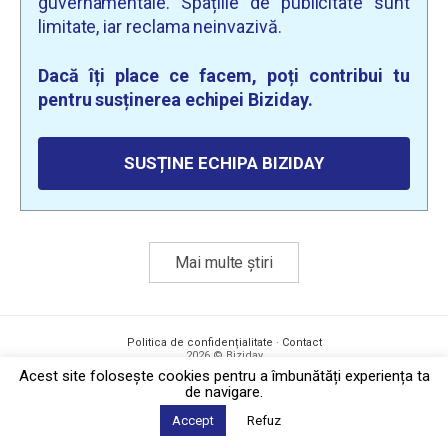
guvernamentale. Spațiile de publicitate sunt
limitate, iar reclama neinvazivă.
Dacă îți place ce facem, poți contribui tu
pentru susținerea echipei Biziday.
SUSȚINE ECHIPA BIZIDAY
Mai multe știri
Politica de confidențialitate
·
Contact
2026 © Biziday
Acest site foloseşte cookies pentru a îmbunătăți experiența ta
de navigare.
Accept
Refuz