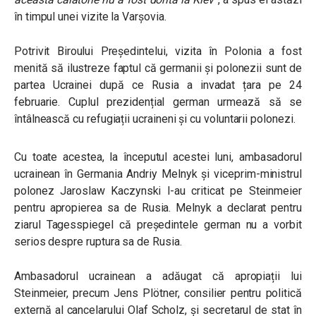
în timpul unei vizite la Varșovia.
Potrivit Biroului Președintelui, vizita în Polonia a fost
menită să ilustreze faptul că germanii și polonezii sunt de
partea Ucrainei după ce Rusia a invadat țara pe 24
februarie. Cuplul prezidențial german urmează să se
întâlnească cu refugiații ucraineni și cu voluntarii polonezi.
Cu toate acestea, la începutul acestei luni, ambasadorul
ucrainean în Germania Andriy Melnyk și viceprim-ministrul
polonez Jaroslaw Kaczynski l-au criticat pe Steinmeier
pentru apropierea sa de Rusia. Melnyk a declarat pentru
ziarul Tagesspiegel că președintele german nu a vorbit
serios despre ruptura sa de Rusia.
Ambasadorul ucrainean a adăugat că apropiații lui
Steinmeier, precum Jens Plötner, consilier pentru politică
externă al cancelarului Olaf Scholz, și secretarul de stat în