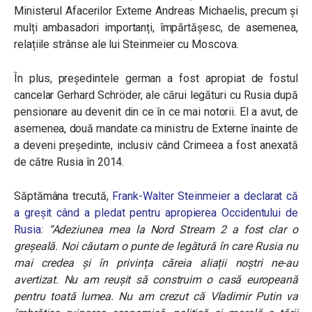
Ministerul Afacerilor Externe Andreas Michaelis, precum și
mulți ambasadori importanți, împărtășesc, de asemenea,
relațiile strânse ale lui Steinmeier cu Moscova.
În plus, președintele german a fost apropiat de fostul
cancelar Gerhard Schröder, ale cărui legături cu Rusia după
pensionare au devenit din ce în ce mai notorii. El a avut, de
asemenea, două mandate ca ministru de Externe înainte de
a deveni președinte, inclusiv când Crimeea a fost anexată
de către Rusia în 2014.
Săptămâna trecută,
Frank-Walter Steinmeier a declarat că
a greșit când a pledat pentru apropierea Occidentului de
Rusia
:
“Adeziunea mea la Nord Stream 2 a fost clar o
greșeală. Noi căutam o punte de legătură în care Rusia nu
mai credea și în privința căreia aliații noștri ne-au
avertizat. Nu am reușit să construim o casă europeană
pentru toată lumea. Nu am crezut că Vladimir Putin va