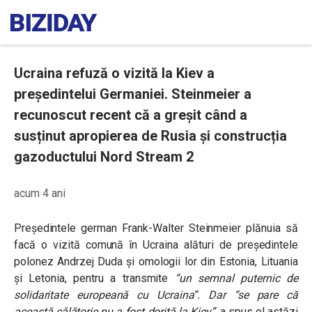
Ucraina refuză o vizită la Kiev a
președintelui Germaniei. Steinmeier a
recunoscut recent că a greșit când a
susținut apropierea de Rusia și construcția
gazoductului Nord Stream 2
acum 4 ani
Președintele german Frank-Walter Steinmeier plănuia să
facă o vizită comună în Ucraina alături de președintele
polonez Andrzej Duda și omologii lor din Estonia, Lituania
și Letonia, pentru a transmite
“
un semnal puternic de
solidaritate europeană cu Ucraina
”. Dar “
se pare că
această călătorie nu a fost dorită la Kiev
”
, a spus el astăzi