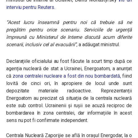
interviu pentru Reuters.
“Acest lucru înseamnă pentru noi că trebuie să ne
pregătim pentru orice scenariu. Serviciile de urgență
împreună cu Ministerul de Interne discută acum diferite
scenarii, inclusiv cel al evacuării”,
a adăugat ministrul.
Declarațiile oficialului au fost făcute la scurt timp după ce
a
genția nucleară de stat a Ucrainei, Energoatom, a anunțat
că
zona centralei nucleare a fost din nou bombardată,
fiind
lovită de cinci ori, în apropiere de locul unde sunt
depozitate materiale radioactive. Reprezentanții
Energoatom au precizat că situația de la centrala nucleară
este sub control. Ucrainenii și rușii se acuză reciproc de
bombardarea în zona centralei, dar informațiile în acest
sens nu pot fi confirmate independent.
Centrala Nucleară Zaporijie se află în orașul Energodar, la o