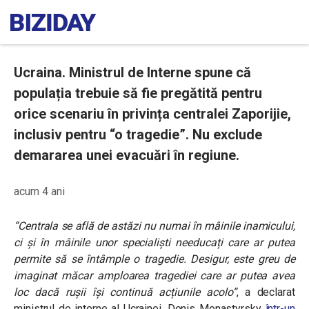
Ucraina. Ministrul de Interne spune că
populația trebuie să fie pregătită pentru
orice scenariu în privința centralei Zaporijie,
inclusiv pentru “o tragedie”. Nu exclude
demararea unei evacuări în regiune.
acum 4 ani
“Centrala se află de astăzi nu numai în mâinile inamicului,
ci și în mâinile unor specialiști needucați care ar putea
permite să se întâmple o tragedie. Desigur, este greu de
imaginat măcar amploarea tragediei care ar putea avea
loc dacă rușii își continuă acțiunile acolo”
, a declarat
ministrul de interne al Ucrainei, Denis Monastyrsky
într-un