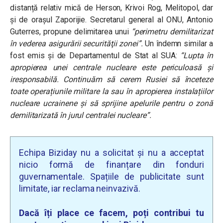
distanță relativ mică de Herson, Krivoi Rog, Melitopol, dar
și de orașul Zaporijie. Secretarul general al ONU, Antonio
Guterres, propune delimitarea unui
“perimetru demilitarizat
în vederea asigurării securităţii zonei”.
Un îndemn similar a
fost emis și de Departamentul de Stat al SUA:
“Lupta în
apropierea unei centrale nucleare este periculoasă și
iresponsabilă. Continuăm să cerem Rusiei să înceteze
toate operațiunile militare la sau în apropierea instalațiilor
nucleare ucrainene și să sprijine apelurile pentru o zonă
demilitarizată în jurul centralei nucleare”.
Echipa Biziday nu a solicitat și nu a acceptat
nicio formă de finanțare din fonduri
guvernamentale. Spațiile de publicitate sunt
limitate, iar reclama neinvazivă.
Dacă îți place ce facem, poți contribui tu