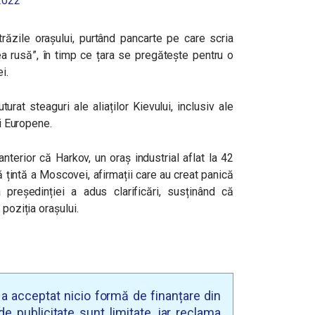
2022
ăzile orașului, purtând pancarte pe care scria
ea rusă”, în timp ce țara se pregătește pentru o
i.
urat steaguri ale aliaților Kievului, inclusiv ale
ii Europene.
terior că Harkov, un oraș industrial aflat la 42
 țintă a Moscovei, afirmații care au creat panică
a președinției a adus clarificări, susținând că
 poziția orașului.
u a acceptat nicio formă de finanțare din
e publicitate sunt limitate, iar reclama