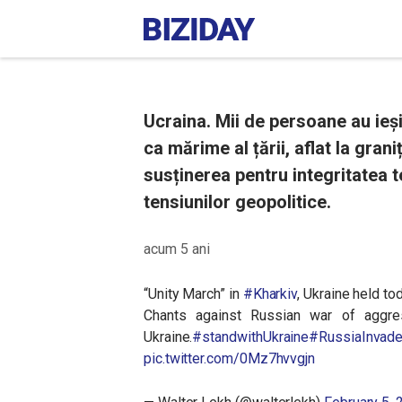
Ucraina. Mii de persoane au ieși
ca mărime al țării, aflat la gran
susținerea pentru integritatea te
tensiunilor geopolitice.
acum 5 ani
“Unity March” in
#Kharkiv
, Ukraine held to
Chants against Russian war of aggre
Ukraine.
#standwithUkraine
#RussiaInvade
pic.twitter.com/0Mz7hvvgjn