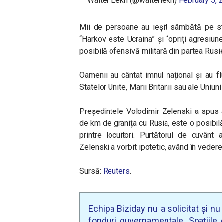
— Walter Lekh (@walterlekh)
February 5, 
Mii de persoane au ieșit sâmbătă pe str
“Harkov este Ucraina” și “opriți agresiun
posibilă ofensivă militară din partea Rusie
Oamenii au cântat imnul național și au flut
Statelor Unite, Marii Britanii sau ale Uniun
Președintele Volodimir Zelenski a spus an
de km de granița cu Rusia, este o posibilă
printre locuitori. Purtătorul de cuvânt 
Zelenski a vorbit ipotetic, având în vedere
Sursă:
Reuters
.
Echipa Biziday nu a solicitat și n
fonduri guvernamentale. Spațiile d