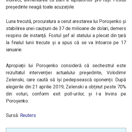
președinte neagă toate acuzațiile.
Luna trecută, procuratura a cerut arestarea lui Poroșenko și
stabilirea unei cauțiuni de 37 de milioane de dolari, demers
respins de instanță. Fostul șef al statului a plecat din țară
la finalul lunii trecute și a spus că se va întoarce pe 17
ianuarie.
Apropiații lui Poroșenko consideră că sechestrul este
rezultatul intervenției actualului președinte, Volodimir
Zelenski, care caută să își pedepsească oponenții. După
alegerile din 21 aprilie 2019, Zelenski a obținut peste 70%
din voturi, conform exit poll-urilor, și l-a învins pe
Poroșenko.
Sursă:
Reuters