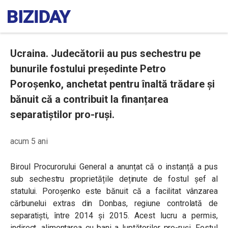
Ucraina. Judecătorii au pus sechestru pe
bunurile fostului președinte Petro
Poroșenko, anchetat pentru înaltă trădare și
bănuit că a contribuit la finanțarea
separatiștilor pro-ruși.
acum 5 ani
Biroul Procurorului General a anunțat că o instanță a pus
sub sechestru proprietățile deținute de fostul șef al
statului. Poroșenko este bănuit că a facilitat vânzarea
cărbunelui extras din Donbas, regiune controlată de
separatiști, între 2014 și 2015. Acest lucru a permis,
indirect, alimentarea cu bani a luptătorilor pro-ruși. Fostul