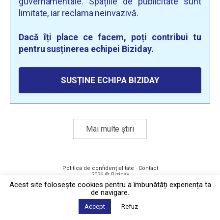
guvernamentale. Spațiile de publicitate sunt
limitate, iar reclama neinvazivă.
Dacă îți place ce facem, poți contribui tu
pentru susținerea echipei Biziday.
SUSȚINE ECHIPA BIZIDAY
Mai multe știri
Politica de confidențialitate
·
Contact
2026 © Biziday
Acest site foloseşte cookies pentru a îmbunătăți experiența ta
de navigare.
Accept
Refuz