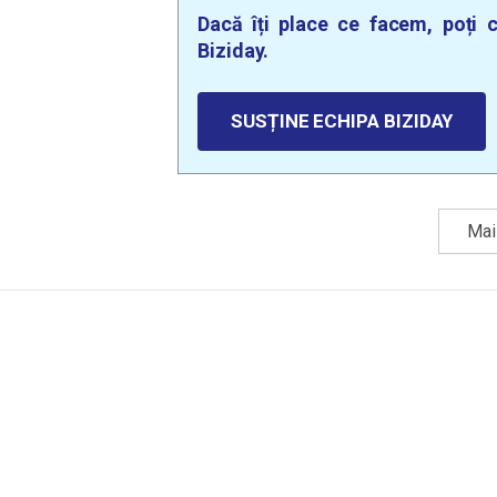
Dacă îți place ce facem, poți c
Biziday.
SUSȚINE ECHIPA BIZIDAY
Mai 