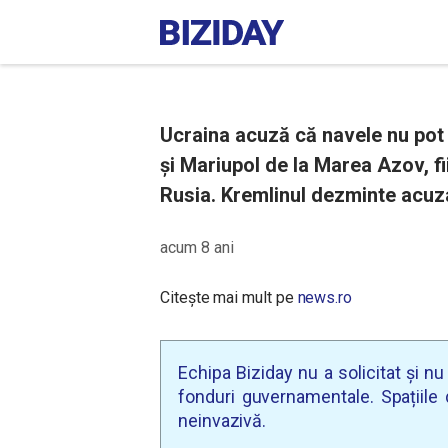
Ucraina acuză că navele nu pot i
şi Mariupol de la Marea Azov, f
Rusia. Kremlinul dezminte acuza
acum 8 ani
Citește mai mult pe
news.ro
Echipa Biziday nu a solicitat și n
fonduri guvernamentale. Spațiile d
neinvazivă.