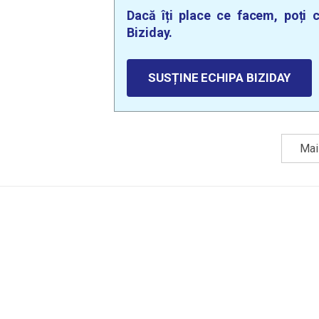
Dacă îți place ce facem, poți c
Biziday.
SUSȚINE ECHIPA BIZIDAY
Mai 