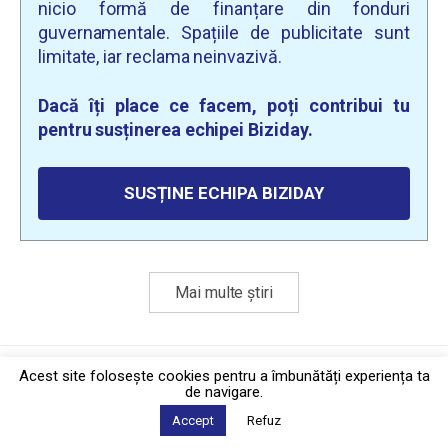
nicio formă de finanțare din fonduri
guvernamentale. Spațiile de publicitate sunt
limitate, iar reclama neinvazivă.
Dacă îți place ce facem, poți contribui tu
pentru susținerea echipei Biziday.
SUSȚINE ECHIPA BIZIDAY
Mai multe știri
Politica de confidențialitate
·
Contact
Acest site foloseşte cookies pentru a îmbunătăți experiența ta
2026 © Biziday
de navigare.
Accept
Refuz