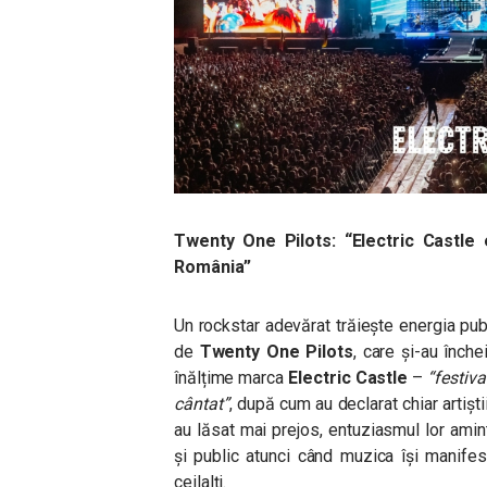
Twenty One Pilots: “Electric Castle 
România”
Un rockstar adevărat trăiește energia publ
de
Twenty One Pilots
, care și-au înch
înălțime marca
Electric Castle
–
“festiva
cântat”
, după cum au declarat chiar artișt
au lăsat mai prejos, entuziasmul lor aminti
și public atunci când muzica își manife
ceilalți.