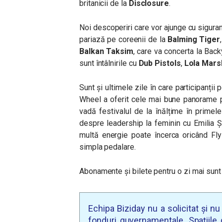
britanicii de la
Disclosure
.
Noi descoperiri care vor ajunge cu siguranță
pariază pe coreenii de la
Balming Tiger
Balkan Taksim
, care va concerta la Bac
sunt întâlnirile cu
Dub Pistols
,
Lola Mars
Sunt și ultimele zile în care participanții p
Wheel a oferit cele mai bune panorame 
vadă festivalul de la înălțime în primel
despre leadership la feminin cu Emilia Ș
multă energie poate încerca oricând Flyi
simpla pedalare.
Abonamente și bilete pentru o zi mai sunt
Echipa Biziday nu a solicitat și n
fonduri guvernamentale. Spațiile d