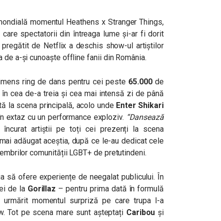
ă mondială momentul Heathens x Stranger Things,
are spectatorii din întreaga lume și-ar fi dorit
pregătit de Netflix a deschis show-ul artiștilor
 de a-și cunoaște offline fanii din România.
 imens ring de dans pentru cei peste
65.000
de
8 în cea de-a treia și cea mai intensă zi de până
ată la scena principală, acolo unde
Enter Shikari
 în extaz cu un performance exploziv.
“Dansează
 încurat artiștii pe toți cei prezenți la scena
 mai adăugat aceștia, după ce le-au dedicat cele
membrilor comunității LGBT+ de pretutindeni.
ua să ofere experiențe de neegalat publicului. În
cei de la
Gorillaz
– pentru prima dată în formulă
urmărit momentul surpriză pe care trupa l-a
how. Tot pe scena mare sunt așteptați
Caribou
și