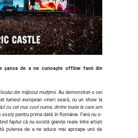
e șansa de a ne cunoaște offline fanii din
icului din mijlocul mulțimii. Au demonstrat-o cei
eiat turneul european vineri seară, cu un show la
lul cu cel mai cool nume, dintre toate la care am
ii sosiți pentru prima dată în România. Fanii nu s-
nd faptul că nu există granițe reale între artiști
stă puterea de a ne aduce mai aproape unii de