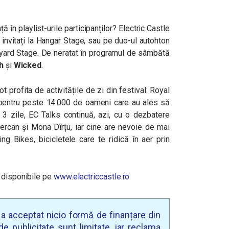
 în playlist-urile participanților? Electric Castle
, invitați la Hangar Stage, sau pe duo-ul autohton
kyard Stage. De neratat în programul de sâmbătă
h
și
Wicked
.
ot profita de activitățile de zi din festival: Royal
pentru peste 14.000 de oameni care au ales să
e 3 zile, EC Talks continuă, azi, cu o dezbatere
ercan și Mona Dîrțu, iar cine are nevoie de mai
ng Bikes, bicicletele care te ridică în aer prin
 disponibile pe
www.electriccastle.ro
u a acceptat nicio formă de finanțare din
e publicitate sunt limitate, iar reclama