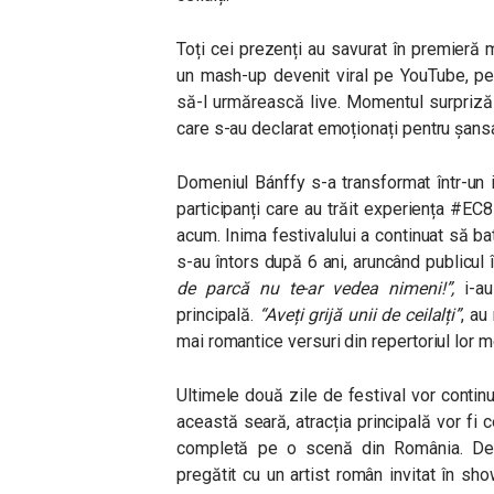
Toți cei prezenți au savurat în premier
un mash-up devenit viral pe YouTube, pe c
să-l urmărească live. Momentul surpriză 
care s-au declarat emoționați pentru șansa
Domeniul Bánffy s-a transformat într-un
participanți care au trăit experiența #EC
acum. Inima festivalului a continuat să b
s-au întors după 6 ani, aruncând publicul
de parcă nu te-ar vedea nimeni!”,
i-au
principală.
“Aveți grijă unii de ceilalți”
, au
mai romantice versuri din repertoriul lor 
Ultimele două zile de festival vor contin
această seară, atracția principală vor fi 
completă pe o scenă din România. De 
pregătit cu un artist român invitat în s