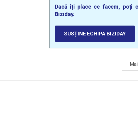
Dacă îți place ce facem, poți c
Biziday.
SUSȚINE ECHIPA BIZIDAY
Mai 