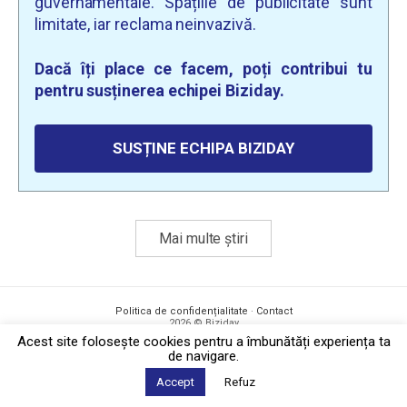
guvernamentale. Spațiile de publicitate sunt
limitate, iar reclama neinvazivă.
Dacă îți place ce facem, poți contribui tu
pentru susținerea echipei Biziday.
SUSȚINE ECHIPA BIZIDAY
Mai multe știri
Politica de confidențialitate
·
Contact
2026 © Biziday
Acest site foloseşte cookies pentru a îmbunătăți experiența ta
de navigare.
Accept
Refuz