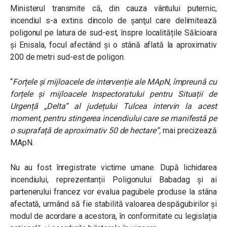
Ministerul transmite că, din cauza vântului puternic,
incendiul s-a extins dincolo de șanţul care delimitează
poligonul pe latura de sud-est, înspre localitățile Sălcioara
și Enisala, focul
afectând și o stână aflată la aproximativ
200 de metri sud-est de poligon.
“
Forțele și mijloacele de intervenție ale MApN, împreună cu
forțele și mijloacele Inspectoratului pentru Situații de
Urgență „Delta” al județului Tulcea intervin la acest
moment, pentru stingerea incendiului care se manifestă pe
o suprafață de aproximativ 50 de hectare”,
mai precizează
MApN.
Nu au fost înregistrate victime umane.
După lichidarea
incendiului, reprezentanții Poligonului Babadag și ai
partenerului francez vor evalua pagubele produse la stâna
afectată, urmând să fie stabilită valoarea despăgubirilor și
modul de acordare a acestora, în conformitate cu legislația