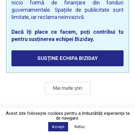
nicio formă de finanțare din fonduri
guvernamentale. Spațiile de publicitate sunt
limitate, iar reclama neinvazivă.
Dacă îți place ce facem, poți contribui tu
pentru susținerea echipei Biziday.
SUSȚINE ECHIPA BIZIDAY
Mai multe știri
Politica de confidențialitate
·
Contact
Acest site foloseşte cookies pentru a îmbunătăți experiența ta
2026 © Biziday
de navigare.
Accept
Refuz