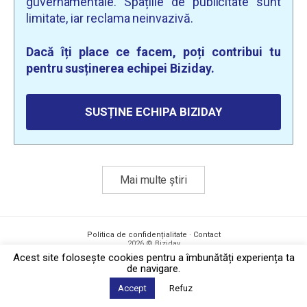
guvernamentale. Spațiile de publicitate sunt
limitate, iar reclama neinvazivă.
Dacă îți place ce facem, poți contribui tu
pentru susținerea echipei Biziday.
SUSȚINE ECHIPA BIZIDAY
Mai multe știri
Politica de confidențialitate
·
Contact
2026 © Biziday
Acest site foloseşte cookies pentru a îmbunătăți experiența ta
de navigare.
Accept
Refuz